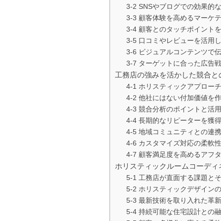
3-2 SNSやブログでの効果的
3-3 顧客体験を高めるマーケ
3-4 顧客とのタッチポイント
3-5 口コミやレビューを活用
3-6 ビジュアルコンテンツで
3-7 ターゲットに合った広告
工務店の強みを活かした競合と
4-1 ホリスティックアプロー
4-2 他社にはない付加価値を
4-3 競合分析のポイントと活
4-4 長期的なリピーターを獲
4-5 地域コミュニティとの連
4-6 カスタマイズ対応の柔軟
4-7 顧客満足度を高めるアフ
ホリスティックルームコーディ
5-1 工務店が直面する課題と
5-2 ホリスティックデザイン
5-3 最新技術を取り入れた革
5-4 持続可能な住宅設計との