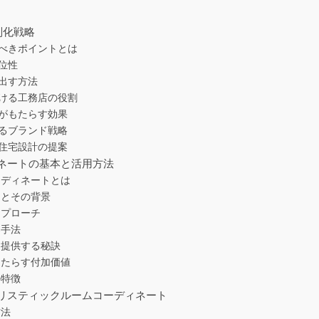
別化戦略
るべきポイントとは
優位性
ち出す方法
おける工務店の役割
築がもたらす効果
図るブランド戦略
た住宅設計の提案
ネートの基本と活用方法
ーディネートとは
トとその背景
アプローチ
案手法
を提供する秘訣
もたらす付加価値
の特徴
リスティックルームコーディネート
方法