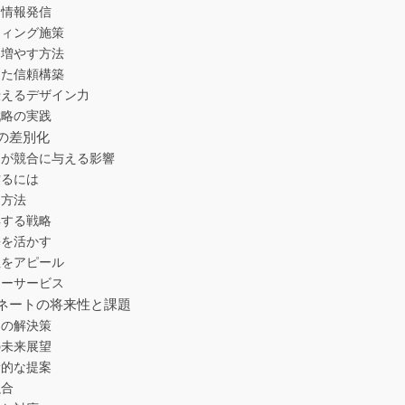
な情報発信
ティング施策
を増やす方法
した信頼構築
伝えるデザイン力
戦略の実践
の差別化
チが競合に与える影響
作るには
用方法
得する戦略
携を活かす
性をアピール
ターサービス
ネートの将来性と課題
その解決策
の未来展望
新的な提案
融合