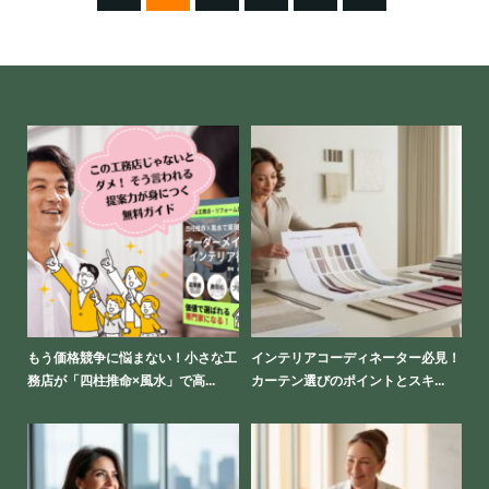
して
もう価格競争に悩まない！小さな工
インテリアコーディネーター必見！
工
務店が「四柱推命×風水」で高...
カーテン選びのポイントとスキ...
ホ