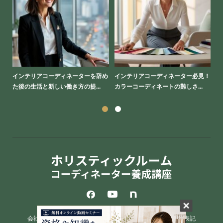
を学
インテリアコーディネーターを辞め
インテリアコーディネーター必見！
イ
た後の生活と新しい働き方の提...
カラーコーディネートの難しさ...
し
会社案内
プライバシーポリシー
特定商取引に基づく表記