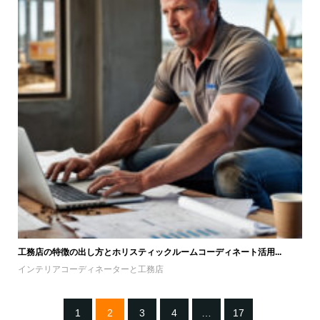
工務店の特徴の出し方とホリスティックルームコーディネート活用...
インテリアコーディネーターと工務店
1
2
3
4
…
17