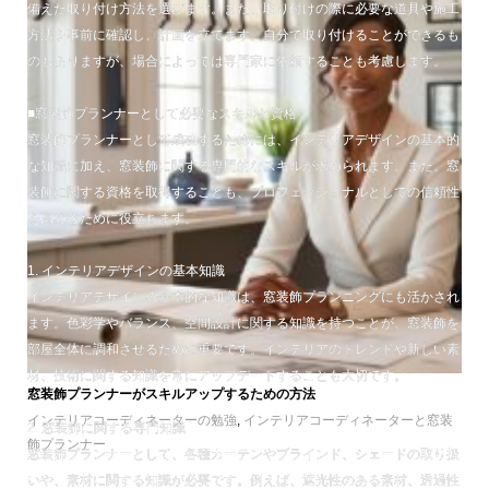
備えた取り付け方法を選びます。また、取り付けの際に必要な道具や施工
方法を事前に確認し、計画を立てます。自分で取り付けることができるも
のもありますが、場合によっては専門家に依頼することも考慮します。
■窓装飾プランナーとして必要なスキルと資格
窓装飾プランナーとして成功するためには、インテリアデザインの基本的
な知識に加え、窓装飾に関する専門的なスキルが求められます。また、窓
装飾に関する資格を取得することも、プロフェッショナルとしての信頼性
を高めるために役立ちます。
1. インテリアデザインの基本知識
インテリアデザインの基本的な知識は、窓装飾プランニングにも活かされ
ます。色彩学やバランス、空間設計に関する知識を持つことが、窓装飾を
部屋全体に調和させるために重要です。インテリアのトレンドや新しい素
材、技術に関する知識を常にアップデートすることも大切です。
窓装飾プランナーがスキルアップするための方法
インテリアコーディネーターの勉強
,
インテリアコーディネーターと窓装
2. 窓装飾に関する専門知識
飾プランナー
窓装飾プランナーとして、各種カーテンやブラインド、シェードの取り扱
いや、素材に関する知識が必要です。例えば、遮光性のある素材、透過性