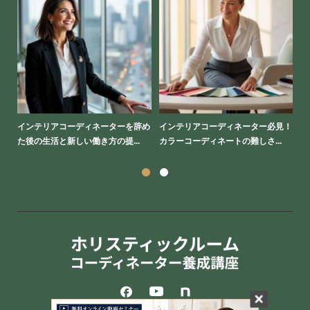
を学
インテリアコーディネーターを辞め
インテリアコーディネーター必見！
イ
た後の生活と新しい働き方の提...
カラーコーディネートの難しさ...
し