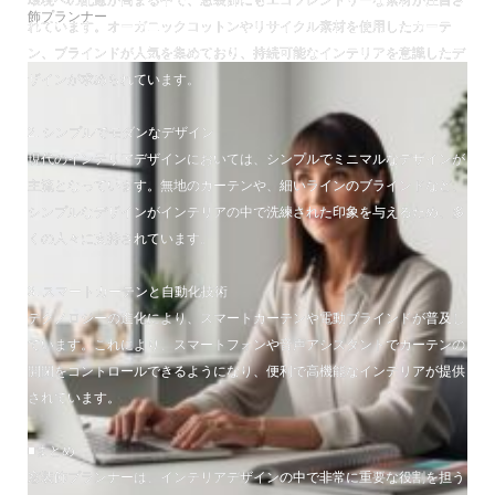
環境への配慮が高まる中で、窓装飾にもエコフレンドリーな素材が注目さ
飾プランナー
れています。オーガニックコットンやリサイクル素材を使用したカーテ
ン、ブラインドが人気を集めており、持続可能なインテリアを意識したデ
ザインが求められています。
2. シンプルでモダンなデザイン
現代のインテリアデザインにおいては、シンプルでミニマルなデザインが
主流となっています。無地のカーテンや、細いラインのブラインドなど、
シンプルなデザインがインテリアの中で洗練された印象を与えるため、多
くの人々に支持されています。
3. スマートカーテンと自動化技術
テクノロジーの進化により、スマートカーテンや電動ブラインドが普及し
ています。これにより、スマートフォンや音声アシスタントでカーテンの
開閉をコントロールできるようになり、便利で高機能なインテリアが提供
されています。
■まとめ
窓装飾プランナーは、インテリアデザインの中で非常に重要な役割を担う