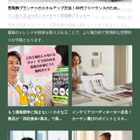
専門職です。窓装飾は、美的要素だけでなく、機能性や快適性を向上させ
窓装飾プランナーのスキルアップ方法｜40代フリーランスのため...
るために必要な要素が多いため、インテリアコーディネーターとしての深
インテリアコーディネーターと窓装飾プランナー
い知識と技術が求められます。クライアントのニーズに応じて、最適な窓
装飾を提案することで、空間全体の価値を高めることができます。また、
最新のトレンドや技術を取り入れることで、より魅力的で実用的な空間作
りが可能となります。
して
もう価格競争に悩まない！小さな工
インテリアコーディネーター必見！
工
務店が「四柱推命×風水」で高...
カーテン選びのポイントとスキ...
ホ