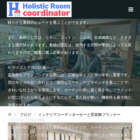
など、選択肢は多岐にわたります。それぞれの素材やスタイルは、機能性
や美的要素によって選ぶ必要があります。例えば、遮光機能を重視する場
合は厚手のカーテンや遮光カーテンを選び、デザイン性を重視する場合は
軽やかな素材のシェードを選ぶことができます。
また、素材としては、リネン、コットン、シルク、合成繊維など、さまざ
まな選択肢があります。素材の選定は、使用する空間や季節によっても変
わりますので、慎重に選ぶ必要があります。
4. サイズと寸法の計測
窓装飾をプランニングする際には、正確なサイズ計測が非常に重要です。
窓のサイズや形に合わせて、適切なカーテンやブラインドを選ぶことで、
きれいな仕上がりを実現します。カーテンが床に届く長さや、ブラインド
が窓にぴったり合うようにすることで、見た目が整い、機能性も最大限に
発揮されます。
ブログ
インテリアコーディネーターと窓装飾プランナー
5. 取り付け方法の検討
窓装飾を取り付ける方法も重要なポイントです。カーテンレールの設置場
所や、ブラインドの取り付け方法を考慮し、空間の美しさと機能性を兼ね