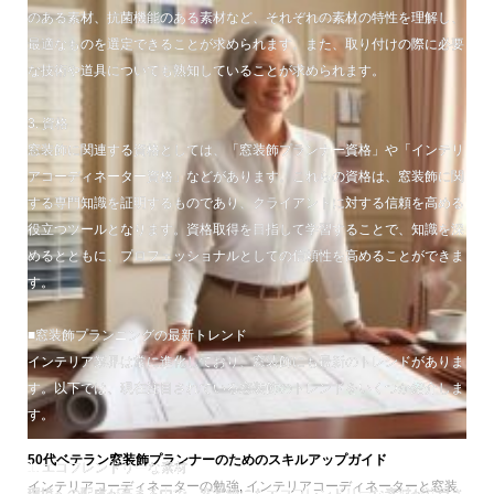
のある素材、抗菌機能のある素材など、それぞれの素材の特性を理解し、
最適なものを選定できることが求められます。また、取り付けの際に必要
な技術や道具についても熟知していることが求められます。
3. 資格
窓装飾に関連する資格としては、「窓装飾プランナー資格」や「インテリ
アコーディネーター資格」などがあります。これらの資格は、窓装飾に関
する専門知識を証明するものであり、クライアントに対する信頼を高める
役立つツールとなります。資格取得を目指して学習することで、知識を深
めるとともに、プロフェッショナルとしての信頼性を高めることができま
す。
■窓装飾プランニングの最新トレンド
インテリア業界は常に進化しており、窓装飾にも最新のトレンドがありま
す。以下では、現在注目されている窓装飾のトレンドをいくつか紹介しま
す。
50代ベテラン窓装飾プランナーのためのスキルアップガイド
1. エコフレンドリーな素材
インテリアコーディネーターの勉強
,
インテリアコーディネーターと窓装