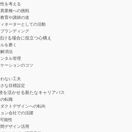
能性を考える
る異業種への挑戦
ア教育や講師の道
ーディネーターとしての活動
自己ブランディング
続ける場合に役立つ心構え
キルを磨く
と解消法
メンタル管理
ニケーションのコツ
法
失わない工夫
小さな目標設定
験を活かせる新たなキャリアパス
への転職
プロダクトデザインへの転向
ション会社での活躍
の可能性
空間デザイン活用