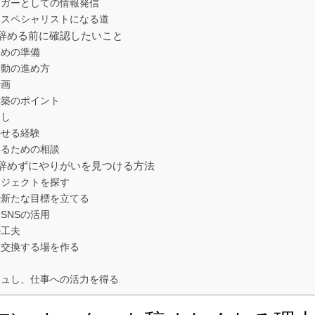
ロガーとしての情報発信
めてスペシャリストになる道
辞める前に確認したいこと
ための準備
活動の進め方
計画
構築のポイント
卸し
かせる経験
得るための相談
辞めずにやりがいを見つける方法
ロジェクトを探す
で新たな目標を立てる
SNSの活用
の工夫
報交換する場を作る
と
ッシュし、仕事への活力を得る