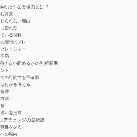
辞めたくなる理由とは？
悩む背景
感じられない理由
さに疲れた
れている現状
分の理想のズレ
のプレッシャー
る不満
続けるか辞めるかの判断基準
イント
しての可能性を再確認
とは何かを考える
の整理
談方法
調整
の違いを把握
ャリアチェンジの選択肢
の職種を探る
職への転向